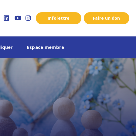
Infolettre
Faire un don
ook
twitter
linkedin
youtube
instagram
liquer
Espace membre