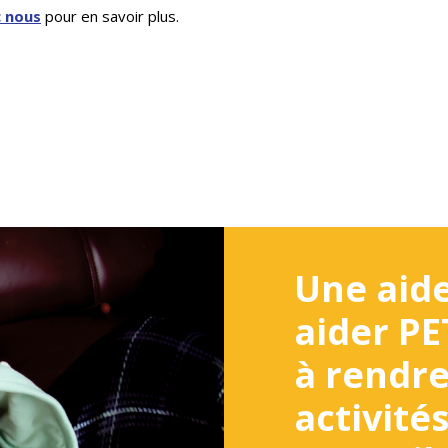
 nous
pour en savoir plus.
Une aide
aider P
à rendre
activité