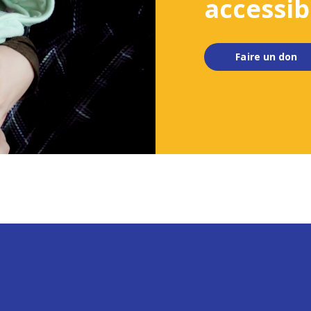
accessib
Faire un don