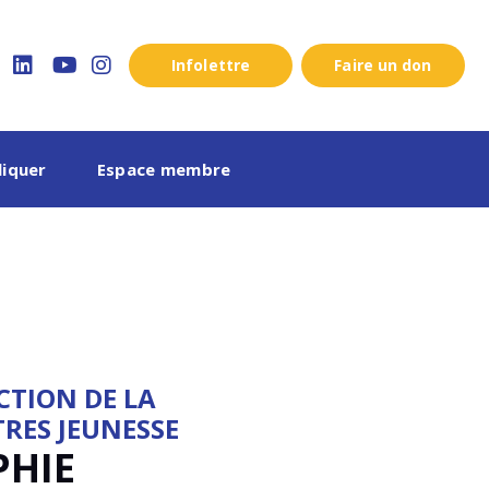
Infolettre
Faire un don
ook
twitter
linkedin
youtube
instagram
liquer
Espace membre
CTION DE LA
TRES JEUNESSE
PHIE