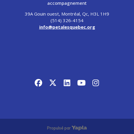
accompagnement
39A Gouin ouest, Montréal, Qc, H3L 1H9
(514) 326-4154
info@petalesquebec.org
Nous suivre
facebook
x-twitter
linkedin
youtube
instagram
Propulsé par