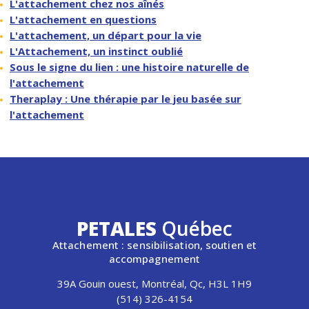
L'attachement chez nos aînés
L'attachement en questions
L'attachement, un départ pour la vie
L'Attachement, un instinct oublié
Sous le signe du lien : une histoire naturelle de
l'attachement
Theraplay : Une thérapie par le jeu basée sur
l'attachement
PETALES
Québec
Attachement : sensibilisation, soutien et
accompagnement
39A Gouin ouest, Montréal, Qc, H3L 1H9
(514) 326-4154